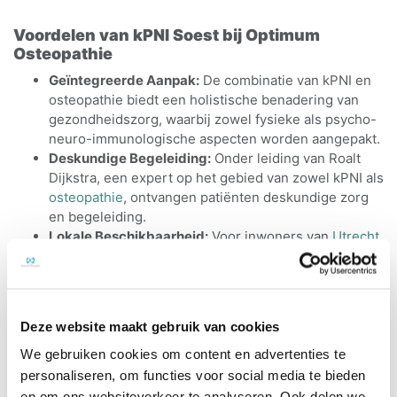
Voordelen van kPNI Soest bij Optimum
Osteopathie
Geïntegreerde Aanpak:
De combinatie van kPNI en
osteopathie biedt een holistische benadering van
gezondheidszorg, waarbij zowel fysieke als psycho-
neuro-immunologische aspecten worden aangepakt.
Deskundige Begeleiding:
Onder leiding van Roalt
Dijkstra, een expert op het gebied van zowel kPNI als
osteopathie
, ontvangen patiënten deskundige zorg
en begeleiding.
Lokale Beschikbaarheid:
Voor inwoners van
Utrecht
,
Leusden
,
De Meern
en omstreken is Optimum
Osteopathie gemakkelijk toegankelijk, waardoor
gespecialiseerde kPNI-behandeling binnen
handbereik is.
Deze website maakt gebruik van cookies
We gebruiken cookies om content en advertenties te
personaliseren, om functies voor social media te bieden
Conclusie
en om ons websiteverkeer te analyseren. Ook delen we