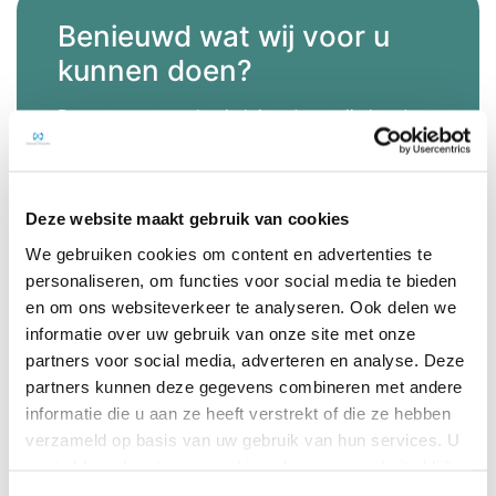
Benieuwd wat wij voor u
kunnen doen?
De osteopaat werkt uitsluitend met zijn handen.
De meeste corrigerende handgrepen worden
uitgevoerd terwijl de patiënt op de
behandelbank ligt. De osteopaat behandelt
verschillende delen van het lichaam, dus niet
Deze website maakt gebruik van cookies
alleen de plek waar de klacht zich bevindt.
We gebruiken cookies om content en advertenties te
Bloedaanvoer, bloedafvoer, bezenuwing en
personaliseren, om functies voor social media te bieden
andere systemen die invloed op de klacht
en om ons websiteverkeer te analyseren. Ook delen we
hebben zijn onderdeel van de behandelingen.
informatie over uw gebruik van onze site met onze
partners voor social media, adverteren en analyse. Deze
Meer informatie
partners kunnen deze gegevens combineren met andere
informatie die u aan ze heeft verstrekt of die ze hebben
Maak een afspraak
verzameld op basis van uw gebruik van hun services. U
gaat akkoord met onze cookies als u onze website blijft
gebruiken.