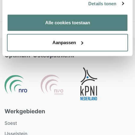
Details tonen
Alle cookies toestaan
Home
/
Vermoeidheid
Aanpassen
Optimum-Osteopathie.nl
Werkgebieden
Soest
IJsselstein